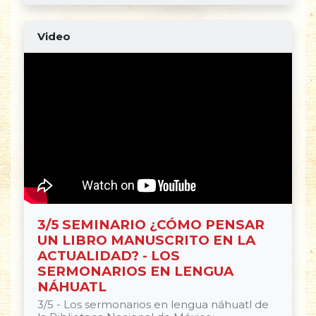
Video
3/5 SEMINARIO ¿CÓMO PENSAR
UN LIBRO MANUSCRITO EN LA
ACTUALIDAD? - LOS
SERMONARIOS EN LENGUA
NÁHUATL
3/5 - Los sermonarios en lengua náhuatl de